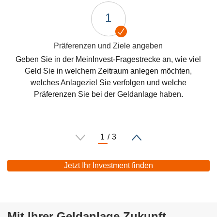
1
Präferenzen und Ziele angeben
Geben Sie in der MeinInvest-Fragestrecke an, wie viel
Geld Sie in welchem Zeitraum anlegen möchten,
welches Anlageziel Sie verfolgen und welche
Präferenzen Sie bei der Geldanlage haben.
Jetzt Ihr Investment finden
Öffnet
externe
Webseite,
öffnet
Mit Ihrer Geldanlage Zukunft
einen