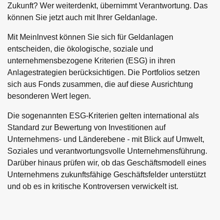
Zukunft? Wer weiterdenkt, übernimmt Verantwortung. Das
können Sie jetzt auch mit Ihrer Geldanlage.
Mit MeinInvest können Sie sich für Geldanlagen
entscheiden, die ökologische, soziale und
unternehmensbezogene Kriterien (ESG) in ihren
Anlagestrategien berücksichtigen. Die Portfolios setzen
sich aus Fonds zusammen, die auf diese Ausrichtung
besonderen Wert legen.
Die sogenannten ESG-Kriterien gelten international als
Standard zur Bewertung von Investitionen auf
Hier stehen ökologische Aspekte im Fokus. Der
Wie steht es um Menschenrechte, soziale
Unternehmens- und Länderebene - mit Blick auf Umwelt,
verantwortungsvolle Umgang mit Ressourcen wird
Ungleichheit oder Sicherheitsaspekte? In diesem
Soziales und verantwortungsvolle Unternehmensführung.
Unternehmen wie auch Staaten haben eine
dabei genauso bedacht wie das Erhalten der Umwelt.
Kriterium wird ein dezidierter Blick auf das
Darüber hinaus prüfen wir, ob das Geschäftsmodell eines
Verantwortung in Führung hinsichtlich ESG-Kriterien.
Folgende Faktoren werden beispielsweise bei
menschliche Zusammenleben geworfen. Folgende
Unternehmens zukunftsfähige Geschäftsfelder unterstützt
Ob sie dies tun, zeigt sich an verschiedenen
Unternehmen und Ländern berücksichtigt: –
Faktoren werden beispielsweise bei Unternehmen
und ob es in kritische Kontroversen verwickelt ist.
Faktoren. Folgende Faktoren werden beispielsweise
Umwelt (Environment)
Klimawandel – Ökosysteme – Wasserknappheit
und Ländern berücksichtigt: – Gesundheitssystem –
bei Unternehmen und Ländern berücksichtigt: –
Soziales (Social)
Demografischer Wandel – Ernährungssicherheit
Transparenz – Politische Stabilität – Demokratische