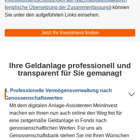
(
englische Übersetzung der Zusammenfassung
) können
Sie unter den aufgeführten Links einsehen.
Jetzt Ihr Investment finden
Öffnet
externe
Webseite,
öffnet
Ihre Geldanlage professionell und
einen
transparent für Sie gemanagt
neuen
Browser
Tab
Mit dem digitalen Anlage-Assistenten MeinInvest
machen wir Ihnen nun auch online den Weg frei für
eine zeitgemäße Geldanlage in Fonds nach
genossenschaftlichen Werten. Für uns als
Genossenschaftsbank stehen Sie mit Ihren Wünschen